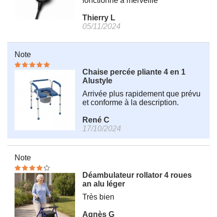
fonctionne à merveille
Thierry L
05/11/2024
Note
Chaise percée pliante 4 en 1
Alustyle
Arrivée plus rapidement que prévu
et conforme à la description.
René C
17/10/2024
Note
Déambulateur rollator 4 roues
an alu léger
Très bien
Agnès G