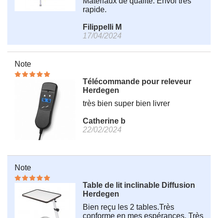
Matériaux de qualité. Envoi très
rapide.
Filippelli M
17/04/2024
Note
×
Télécommande pour releveur
Ce site Web utilise des
Herdegen
cookies
très bien super bien livrer
Notre site Web utilise des cookies pour
Catherine b
améliorer l'expérience utilisateur. En utilisant
22/02/2024
notre site Web, vous acceptez tous les cookies
conformément à notre Politique relative aux
cookies.
En savoir plus
Note
ACCEPTER TOUT
REFUSER TOUT
Table de lit inclinable Diffusion
AFFICHER LES DÉTAILS
Herdegen
Bien reçu les 2 tables.Très
conforme en mes espérances. Très