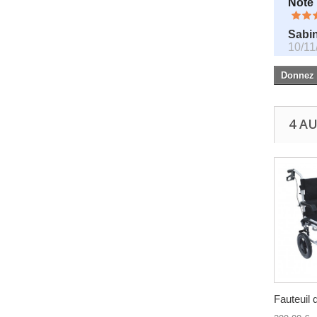
Note
Sabi
10/11
Donnez v
4 A
Fauteuil d