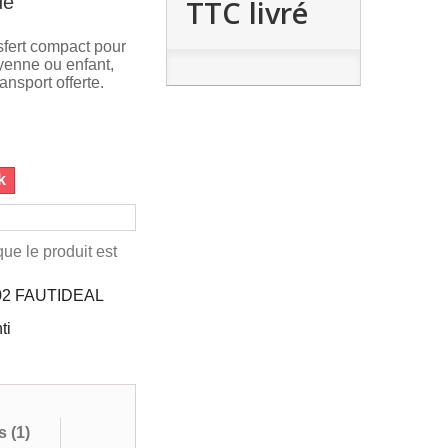
de
TTC livré
sfert compact pour
oyenne ou enfant,
nsport offerte.
k
ue le produit est
02 FAUTIDEAL
ti
s (
1
)