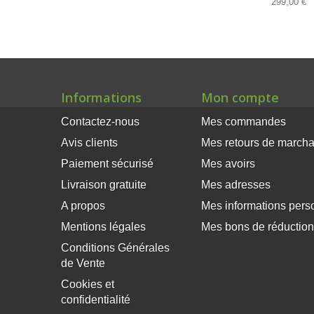
299,00 €
Informations
Mon compte
Contactez-nous
Mes commandes
Avis clients
Mes retours de march
Paiement sécurisé
Mes avoirs
Livraison gratuite
Mes adresses
A propos
Mes informations pers
×
Mentions légales
Mes bons de réduction
Ce site Web utilise des
Conditions Générales
cookies
de Vente
Notre site Web utilise des cookies pour
Cookies et
améliorer l'expérience utilisateur. En utilisant
confidentialité
notre site Web, vous acceptez tous les cookies