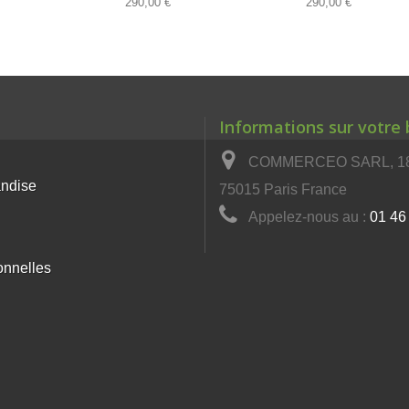
290,00 €
290,00 €
Informations sur votre
COMMERCEO SARL, 18 
andise
75015 Paris France
Appelez-nous au :
01 46
onnelles