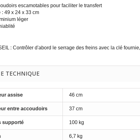
oudoirs escamotables pour faciliter le transfert
é : 49 x 24 x 33 cm
minium léger
iablité
IL : Contrôler d'abord le serrage des freins avec la clé fournie
HE TECHNIQUE
ur assise
46 cm
ur entre accoudoirs
37 cm
s supporté
100 kg
s
6,7 kg