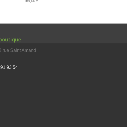
164,00 €
 boutique
rue Saint Amand
 91 93 54