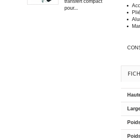
transfert compact
Acc
pour...
Pli
Alu
Man
CONSE
FIC
Haute
Large
Poid
Poid