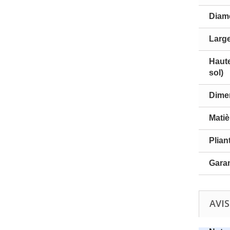
Diam
Larg
Haute
sol)
Dime
Matiè
Plian
Garan
AVIS