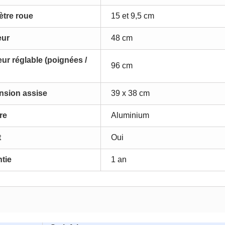
ètre roue
15 et 9,5 cm
eur
48 cm
ur réglable (poignées /
96 cm
nsion assise
39 x 38 cm
re
Aluminium
t
Oui
tie
1 an