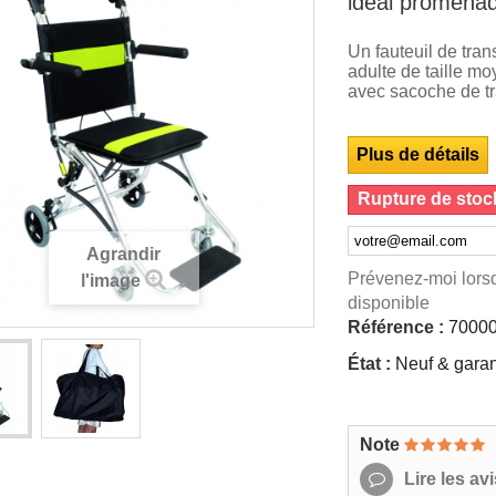
idéal promena
Un fauteuil de tran
adulte de taille m
avec sacoche de tra
Plus de détails
Rupture de stoc
Agrandir
Prévenez-moi lorsq
l'image
disponible
Référence :
7000
État :
Neuf & garan
Note
Lire les avi