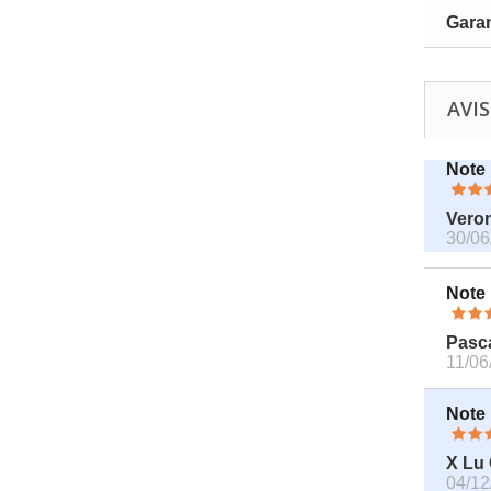
Garan
AVIS
Note
Vero
30/06
Note
Pasca
11/06
Note
X Lu
04/12