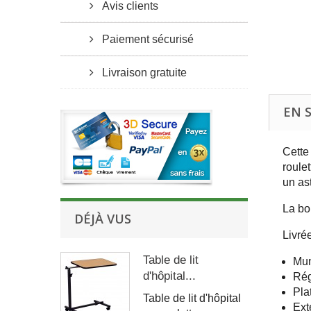
Avis clients
Paiement sécurisé
Livraison gratuite
EN 
Cette 
roulet
un as
La bo
DÉJÀ VUS
Livré
Table de lit
Mun
d'hôpital...
Rég
Pla
Table de lit d'hôpital
Ext