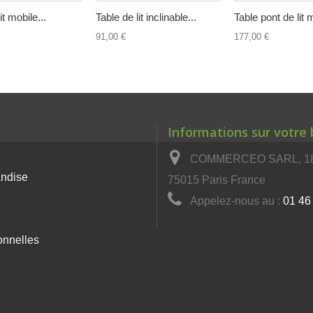
it mobile...
Table de lit inclinable...
Table pont de lit m
91,00 €
177,00 €
Informations sur votre
COMMERCEO SARL, 18 
andise
75015 Paris France
Appelez-nous au :
01 46
onnelles