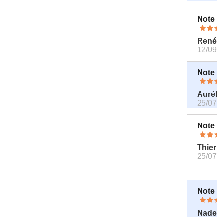
Note
René
12/09
Note
Aurél
25/07
Note
Thier
25/07
Note
Nade