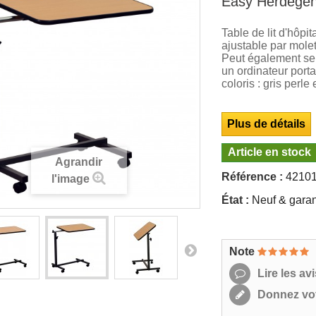
Easy Herdege
Table de lit d'hôpit
ajustable par mole
Peut également ser
un ordinateur port
coloris : gris perle 
Plus de détails
Article en stock
Agrandir
Référence :
4210
l'image
État :
Neuf & garan
Note
Lire les avi
Donnez vot