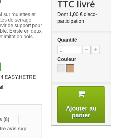
n
TTC livré
al sur roulettes et
Dont
1,00 €
d'éco-
ttes de serrage.
participation
vir de support pour
able. Existe en deux
et imitation bois.
Quantité
Couleur
14 EASY.HETRE
ti
Ajouter au
panier
s (
8
)
re avis svp