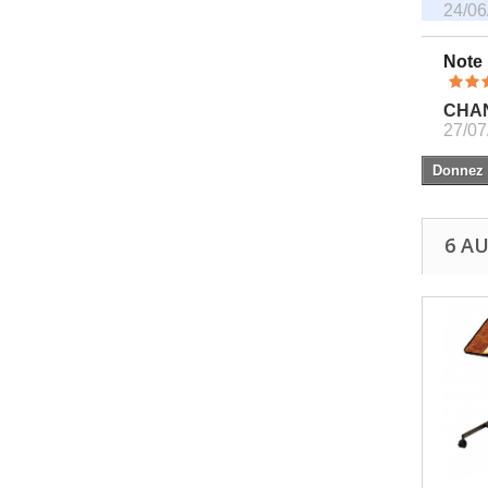
24/06
Note
CHA
27/07
Donnez v
6 A