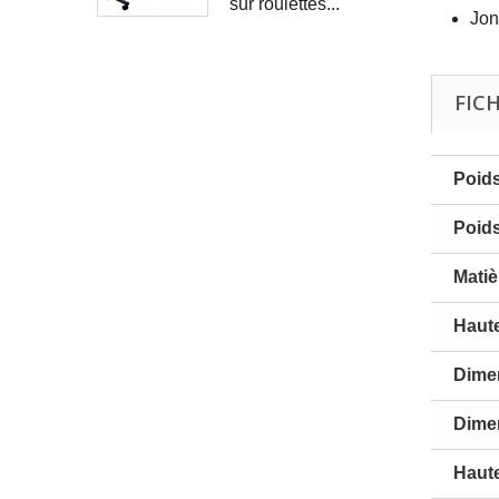
sur roulettes...
Jon
FIC
Poid
Poid
Matiè
Haute
Dime
Dime
Haut