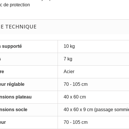
c de protection
HE TECHNIQUE
s supporté
10 kg
s
7 kg
re
Acier
ur réglable
70 - 105 cm
nsions plateau
40 x 60 cm
nsions socle
40 x 60 x 9 cm (passage sommie
eur
70 - 105 cm