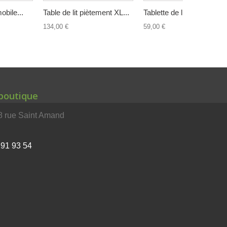
obile...
Table de lit piètement XL...
Tablette de lit Twin Easy..
134,00 €
59,00 €
 boutique
rue Saint Amand
 91 93 54