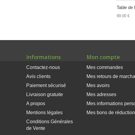
Table de l
99,00 €
Informations
Mon compte
Contactez-nous
Mes commandes
Avis clients
Mes retours de march
Paiement sécurisé
Mes avoirs
Livraison gratuite
Mes adresses
A propos
Mes informations pers
×
Mentions légales
Mes bons de réduction
Ce site Web utilise des
Conditions Générales
cookies
de Vente
Notre site Web utilise des cookies pour