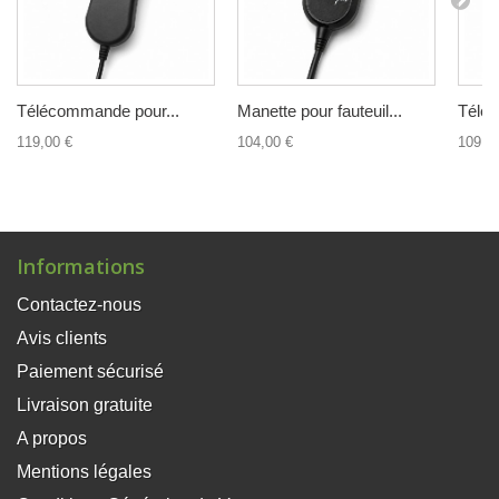
Télécommande pour...
Manette pour fauteuil...
Téléc
119,00 €
104,00 €
109,0
Informations
Contactez-nous
Avis clients
Paiement sécurisé
Livraison gratuite
A propos
Mentions légales