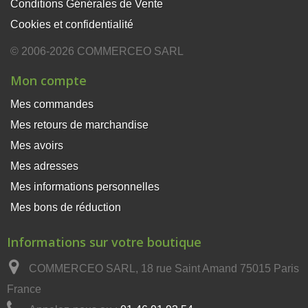
Conditions Générales de Vente
Cookies et confidentialité
© 2006-2026 COMMERCEO SARL
Mon compte
Mes commandes
Mes retours de marchandise
Mes avoirs
Mes adresses
Mes informations personnelles
Mes bons de réduction
×
Ce site Web utilise des
cookies
Informations sur votre boutique
Notre site Web utilise des cookies pour
COMMERCEO SARL, 18 rue Saint Amand 75015 Paris
améliorer l'expérience utilisateur. En utilisant
notre site Web, vous acceptez tous les cookies
France
conformément à notre Politique relative aux