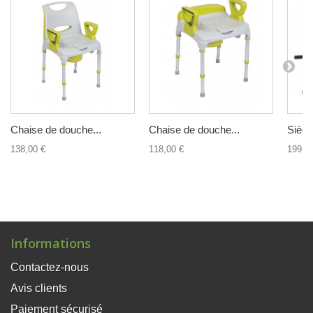
Chaise de douche...
Chaise de douche...
Siège
138,00 €
118,00 €
199,0
Informations
Contactez-nous
Avis clients
Paiement sécurisé