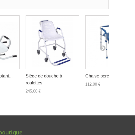
tant...
Siège de douche à
Chaise percée pliante 4...
roulettes
112,00 €
245,00 €
 boutique