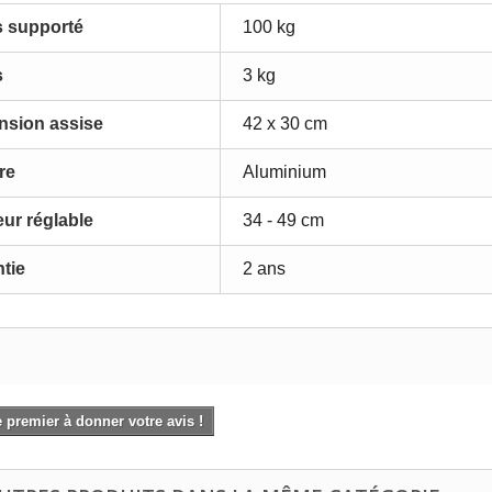
s supporté
100 kg
s
3 kg
nsion assise
42 x 30 cm
re
Aluminium
ur réglable
34 - 49 cm
tie
2 ans
 premier à donner votre avis !