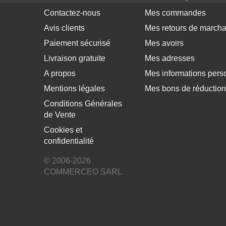
Contactez-nous
Mes commandes
Avis clients
Mes retours de march
Paiement sécurisé
Mes avoirs
Livraison gratuite
Mes adresses
A propos
Mes informations pers
×
Mentions légales
Mes bons de réduction
Ce site Web utilise des
Conditions Générales
cookies
de Vente
Notre site Web utilise des cookies pour
Cookies et
améliorer l'expérience utilisateur. En utilisant
confidentialité
notre site Web, vous acceptez tous les cookies
conformément à notre Politique relative aux
© 2006-2026
cookies.
En savoir plus
COMMERCEO SARL
ACCEPTER TOUT
REFUSER TOUT
AFFICHER LES DÉTAILS