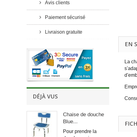
Avis clients
Paiement sécurisé
Livraison gratuite
EN 
La ch
s'ada
d'embo
Empre
DÉJÀ VUS
Consu
Chaise de douche
Blue...
FIC
Pour prendre la