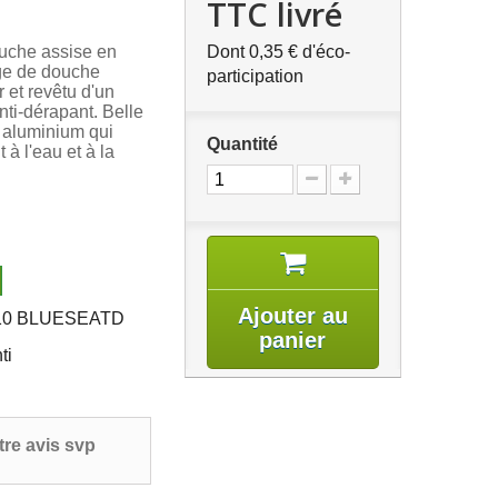
TTC livré
ouche assise en
Dont
0,35 €
d'éco-
ège de douche
participation
 et revêtu d'un
nti-dérapant. Belle
n aluminium qui
Quantité
 à l'eau et à la
Ajouter au
10 BLUESEATD
panier
ti
re avis svp