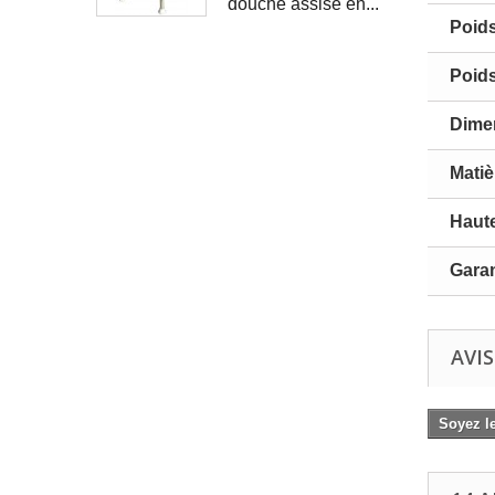
douche assise en...
Poid
Poid
Dime
Matiè
Haute
Garan
AVIS
Soyez le