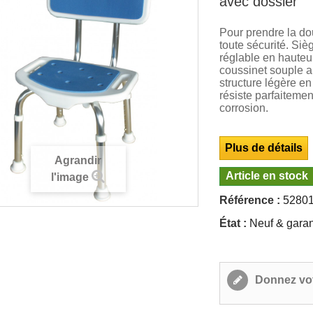
avec dossier
Pour prendre la d
toute sécurité. Si
réglable en hauteur
coussinet souple a
structure légère e
résiste parfaitement
corrosion.
Plus de détails
Agrandir
Article en stock
l'image
Référence :
5280
État :
Neuf & garan
Donnez vot