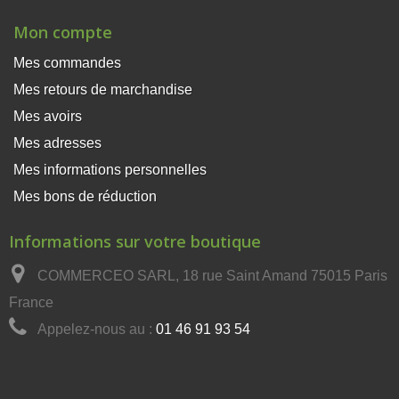
Mon compte
Mes commandes
Mes retours de marchandise
Mes avoirs
Mes adresses
Mes informations personnelles
Mes bons de réduction
×
Ce site Web utilise des
cookies
Informations sur votre boutique
Notre site Web utilise des cookies pour
COMMERCEO SARL, 18 rue Saint Amand 75015 Paris
améliorer l'expérience utilisateur. En utilisant
notre site Web, vous acceptez tous les cookies
France
conformément à notre Politique relative aux
Appelez-nous au :
01 46 91 93 54
cookies.
En savoir plus
ACCEPTER TOUT
REFUSER TOUT