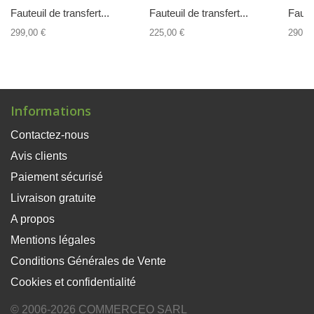
Fauteuil de transfert...
Fauteuil de transfert...
Fauteu
299,00 €
225,00 €
290,0
Informations
Contactez-nous
Avis clients
Paiement sécurisé
Livraison gratuite
A propos
Mentions légales
Conditions Générales de Vente
Cookies et confidentialité
© 2006-2026 COMMERCEO SARL