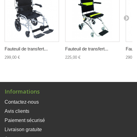
Fauteuil de transfert...
Fauteuil de transfert...
Fauteu
299,00 €
225,00 €
290,0
Informations
Contactez-nous
Avis clients
Paiement sécurisé
Livraison gratuite