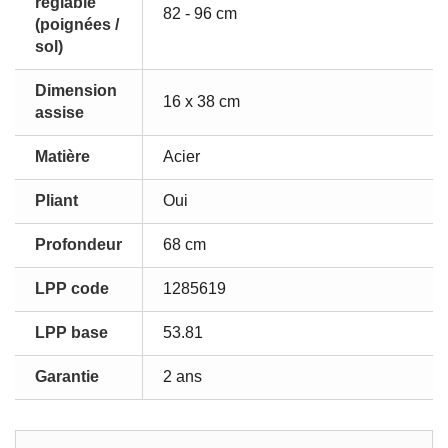
réglable
82 - 96 cm
(poignées /
sol)
Dimension
16 x 38 cm
assise
Matière
Acier
Pliant
Oui
Profondeur
68 cm
LPP code
1285619
LPP base
53.81
Garantie
2 ans