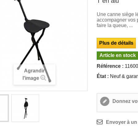
T en alu
Une canne siège lé
accompagner vos 
faire la queue, ...
Plus de détails
Article en stock
Référence :
11600
Agrandir
État :
Neuf & garan
l'image
Donnez vot
Envoyer à un