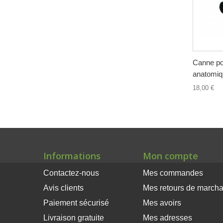
Canne po
anatomiqu
18,00 €
Informations
Mon compte
Contactez-nous
Mes commandes
Avis clients
Mes retours de march
Paiement sécurisé
Mes avoirs
Livraison gratuite
Mes adresses