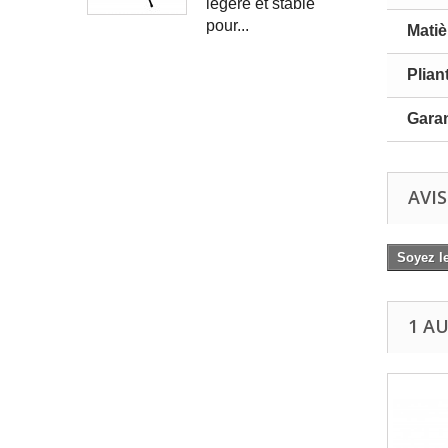
légère et stable
pour...
Matiè
Plian
Garan
AVIS
Soyez le
1 A