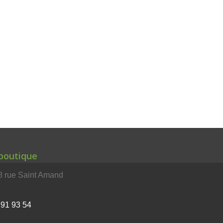
 boutique
rue Saint Amand
 91 93 54