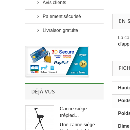
Avis clients
Paiement sécurisé
EN 
Livraison gratuite
La ca
d'app
FIC
Haute
DÉJÀ VUS
Poid
Canne siège
Poid
trépied...
Une canne siège
Dime