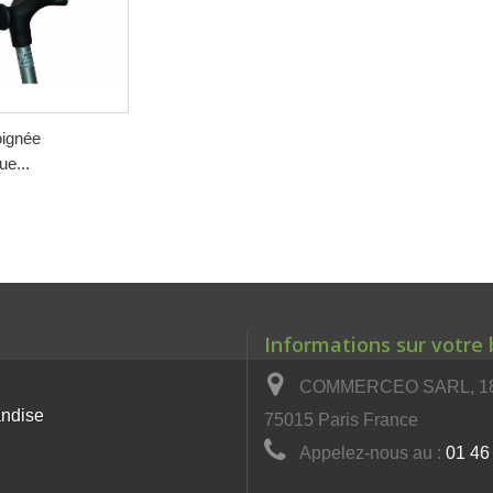
ignée
e...
Informations sur votre
COMMERCEO SARL, 18 
andise
75015 Paris France
Appelez-nous au :
01 46